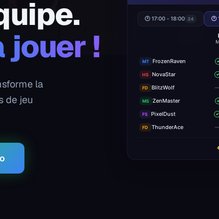
quipe.
🕐
17:00 - 18
:00
🕐
24
jouer !
M
FrozenRaven
MT
NovaStar
HS
nsforme la
BlitzWolf
FD
s de jeu
ZenMaster
MS
PixelDust
FS
ThunderAce
FD
mo